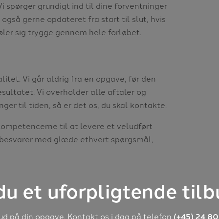
 spørger grundigt ind til dine forventninger
 også gerne opdateret fra start til slut, hvis
 føler sig trygge gennem hele forløbet.
itet. Vi går aldrig fra en opgave, før den
sultatet. Vi overholder alle aftaler og
ger til tiden, så er det os, du skal kontakte.
ompetencerne til at levere et veludført
vi besvarer med glæde ethvert spørgsmål,
u et uforpligtende til
bud på din opgave. Kontakt os i dag på telefon
(+45) 24 80