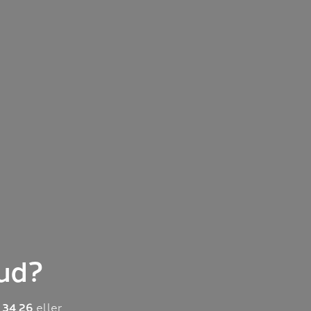
bud?
 34 26
eller