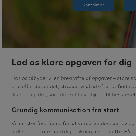
Kontakt os
L
Lad os klare opgaven for dig
Hos os tilbyder vi en bred vifte af opgaver – store 
ene eller det andet, stræber vi altid efter at finde d
ikke netop det, som du skal have hjælp til beskrevet
Grundig kommunikation fra start
Vi har stor forståelse for, at vores kunders behov og 
indledende snak med dig omkring netop dette. På d