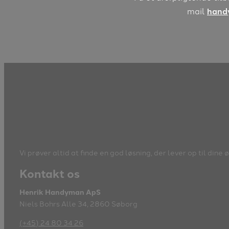
mail
hand
Vi prøver altid at finde en god løsning, der lever op til din
Kontakt os
Henrik Handyman ApS
Niels Bohrs Alle 34, 2860 Søborg
(+45) 24 80 34 26