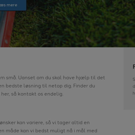
æs mere
som små. Uanset om du skal have hjælp til det
S
en bedste løsning til netop dig. Finder du
d
h
 her, så kontakt os endelig.
ønsker kan variere, så vi tager altid en
en måde kan vi bedst muligt nå i mål med