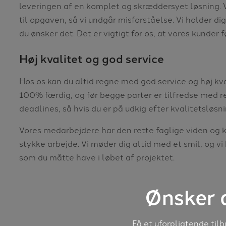
leveringen af en komplet og skræddersyet løsning. Vi
til opgaven, så vi undgår misforståelse. Vi holder dig
du ønsker det. Det er vigtigt for os, at vores kunder
Høj kvalitet og god service
Hos os kan du altid regne med god service og høj kval
100% færdig, og før begge parter er tilfredse med re
deadlines, så hvis du er på udkig efter kvalitetsløsnin
Vores medarbejdere har den rette faglige viden og k
stykke arbejde. Vi møder dig altid med et smil, og 
som du måtte have i løbet af projektet.
Ønsker d
Få et uforpligtende til