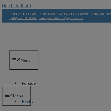
Hop til indhold
(+45) 24 80 34 26
Niels Bohrs Alle 34, 2860 Søborg
handymandhe
(+45) 24 80 34 26
handymandhenrik@gmail.com
Menu
Forside
Menu
Profil