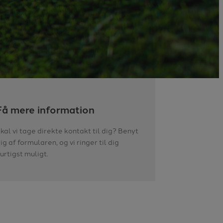
Få mere information
kal vi tage direkte kontakt til dig? Benyt
ig af formularen, og vi ringer til dig
urtigst muligt.