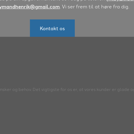
ymandhenrik@gmail.com
. Vi ser frem til at høre fra dig.
Kontakt os
e ønsker og behov. Det vigtigste for os er, at vores kunder er glad