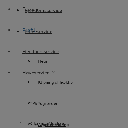
Forside
Ejendomsservice
Profil
Haveservice
Ejendomsservice
Hegn
Haveservice
Klipning af hække
Hegn
Tagrender
Klipning af hække
Algebehandling